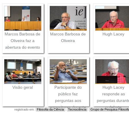
Marcos Barbosa de
Marcos Barbosa de
Hugh Lacey
Oliveira faz a
Oliveira
abertura do evento
Visão geral
Participante do
Hugh Lacey
público faz
responde as
perguntas aos
perguntas durant
expositores durante
o debate
registrado em:
Filosofia da Ciência
Tecnociência
Grupo de Pesquisa Filosofia
o debate