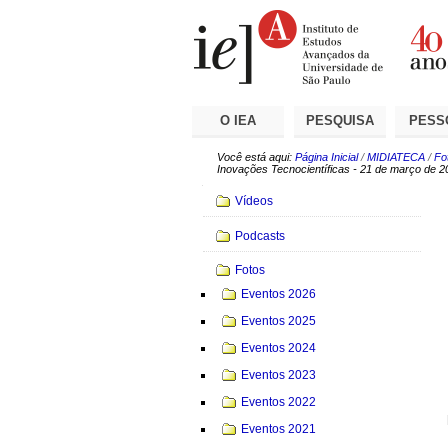
Ir
Ferramentas
Seções
para
Pessoais
o
conteúdo.
|
Ir
para
a
O IEA
PESQUISA
PESS
navegação
Você está aqui:
Página Inicial
/
MIDIATECA
/
Fo
Inovações Tecnocientíficas - 21 de março de 2
Navegação
Vídeos
Podcasts
Fotos
Eventos 2026
Eventos 2025
Eventos 2024
Eventos 2023
Eventos 2022
Eventos 2021