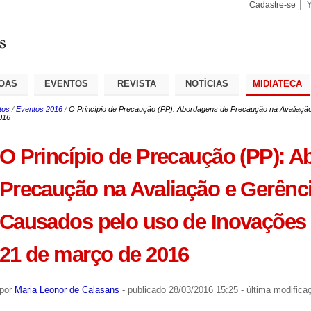
Cadastre-se
Busca
Busca
Avançad
OAS
EVENTOS
REVISTA
NOTÍCIAS
MIDIATECA
tos
/
Eventos 2016
/
O Princípio de Precaução (PP): Abordagens de Precaução na Avaliaçã
016
O Princípio de Precaução (PP): 
Precaução na Avaliação e Gerênc
Causados pelo uso de Inovações T
21 de março de 2016
por
Maria Leonor de Calasans
-
publicado
28/03/2016 15:25
-
última modifica