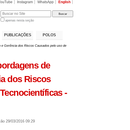
YouTube
Instagram
WhatsApp
English
apenas nesta seção
a…
PUBLICAÇÕES
POLOS
o e Gerência dos Riscos Causados pelo uso de
Abordagens de
ia dos Riscos
ecnocientíficas -
ção
29/03/2016 09:29