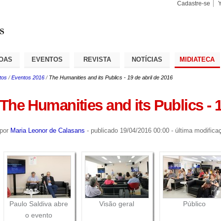
Cadastre-se
Busca
Busca
Avançad
OAS
EVENTOS
REVISTA
NOTÍCIAS
MIDIATECA
tos
/
Eventos 2016
/
The Humanities and its Publics - 19 de abril de 2016
The Humanities and its Publics - 1
por
Maria Leonor de Calasans
-
publicado
19/04/2016 00:00
-
última modifica
Paulo Saldiva abre
Visão geral
Público
o evento