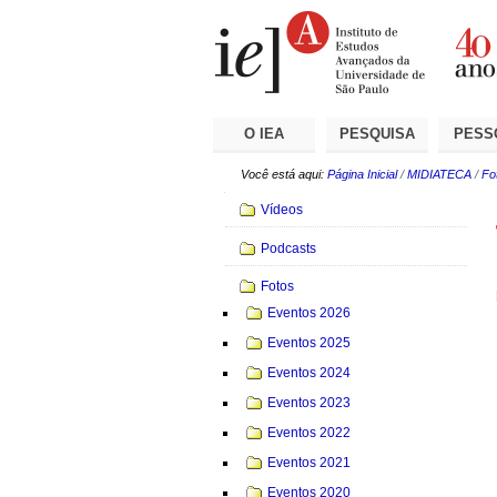
Ir
Ferramentas
Seções
para
Pessoais
o
conteúdo.
|
Ir
para
a
O IEA
PESQUISA
PESS
navegação
Você está aqui:
Página Inicial
/
MIDIATECA
/
Fo
Navegação
Vídeos
Podcasts
Fotos
Eventos 2026
Eventos 2025
Eventos 2024
Eventos 2023
Eventos 2022
Eventos 2021
Eventos 2020