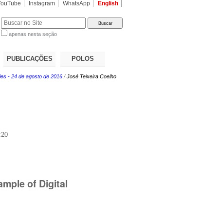
YouTube
Instagram
WhatsApp
English
apenas nesta seção
a…
PUBLICAÇÕES
POLOS
ties - 24 de agosto de 2016
/
José Teixeira Coelho
:20
mple of Digital