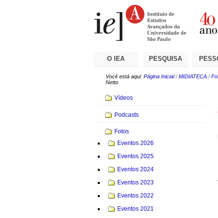
Ir
Ferramentas
Seções
para
Pessoais
o
conteúdo.
|
Ir
para
a
O IEA
PESQUISA
PESS
navegação
Você está aqui:
Página Inicial
/
MIDIATECA
/
Fo
Netto
Navegação
Vídeos
Podcasts
Fotos
Eventos 2026
Eventos 2025
Eventos 2024
Eventos 2023
Eventos 2022
Eventos 2021