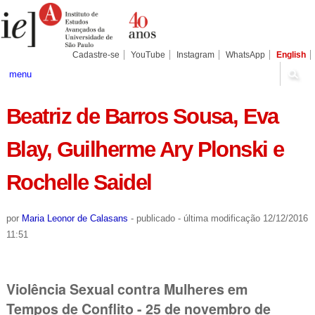
Ir
Ferramentas
Seções
para
Pessoais
o
conteúdo.
|
Cadastre-se
YouTube
Instagram
WhatsApp
English
Ir
para
menu
a
navegação
Beatriz de Barros Sousa, Eva
Blay, Guilherme Ary Plonski e
Rochelle Saidel
por
Maria Leonor de Calasans
-
publicado
-
última modificação
12/12/2016
11:51
Violência Sexual contra Mulheres em
Tempos de Conflito - 25 de novembro de