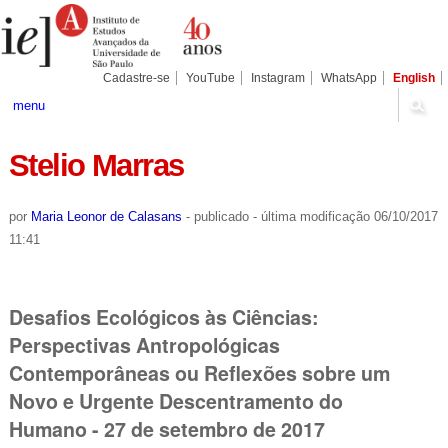
Ir
Ferramentas
Seções
para
Pessoais
o
conteúdo.
|
Cadastre-se
YouTube
Instagram
WhatsApp
English
Ir
para
menu
a
navegação
Stelio Marras
por
Maria Leonor de Calasans
-
publicado
-
última modificação
06/10/2017
11:41
Desafios Ecológicos às Ciências:
Perspectivas Antropológicas
Contemporâneas ou Reflexões sobre um
Novo e Urgente Descentramento do
Humano - 27 de setembro de 2017