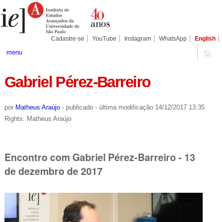
Ir
Ferramentas
Seções
para
Pessoais
o
conteúdo.
|
Cadastre-se
YouTube
Instagram
WhatsApp
English
Ir
para
menu
a
navegação
Gabriel Pérez-Barreiro
por
Matheus Araújo
-
publicado
-
última modificação
14/12/2017 13:35
Rights: Matheus Araújo
Encontro com Gabriel Pérez-Barreiro - 13
de dezembro de 2017