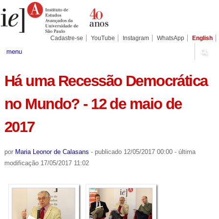
Ir
Ferramentas
Seções
para
Pessoais
o
conteúdo.
|
Cadastre-se
YouTube
Instagram
WhatsApp
English
Ir
para
menu
a
navegação
Há uma Recessão Democrática
no Mundo? - 12 de maio de
2017
por
Maria Leonor de Calasans
-
publicado
12/05/2017 00:00
-
última
modificação
17/05/2017 11:02