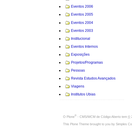
Eventos 2006
Eventos 2005
Eventos 2004
Eventos 2003
Institucional
Eventos Internos
Exposições
Projetos/Programas
Pessoas
Revista Estudos Avançados
Viagens
Institutos Ubias
®
O
Plone
- CMS/WCM de Código Aberto
tem
©
2
This Plone Theme brought to you by
Simples Co