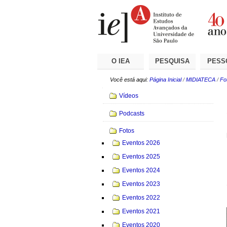
Ir
Ferramentas
Seções
para
Pessoais
o
conteúdo.
|
Ir
para
a
O IEA
PESQUISA
PESS
navegação
Você está aqui:
Página Inicial
/
MIDIATECA
/
Fo
Navegação
Vídeos
Podcasts
Fotos
Eventos 2026
Eventos 2025
Eventos 2024
Eventos 2023
Eventos 2022
Eventos 2021
Eventos 2020