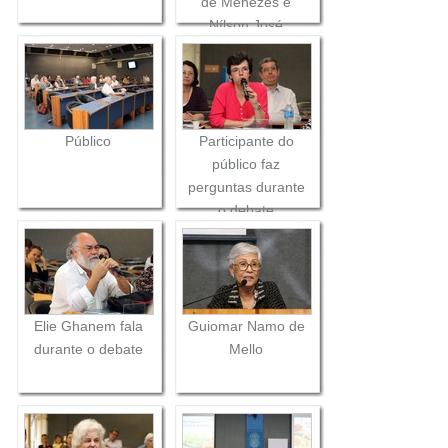
de Menezes e
Nílson José
Machado
Público
Participante do
público faz
perguntas durante
o debate
Elie Ghanem fala
Guiomar Namo de
durante o debate
Mello