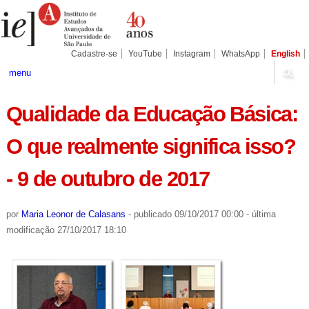
Ir
Ferramentas
Seções
para
Pessoais
o
conteúdo.
|
Cadastre-se
YouTube
Instagram
WhatsApp
English
Ir
para
menu
a
navegação
Qualidade da Educação Básica:
O que realmente significa isso?
- 9 de outubro de 2017
por
Maria Leonor de Calasans
-
publicado
09/10/2017 00:00
-
última
modificação
27/10/2017 18:10