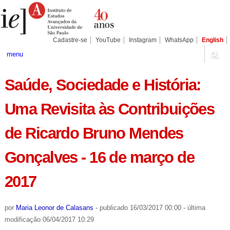
Ir
Ferramentas
para
Pessoais
o
conteúdo.
|
Cadastre-se
YouTube
Instagram
WhatsApp
English
Ir
para
menu
a
navegação
Saúde, Sociedade e História:
Uma Revisita às Contribuições
de Ricardo Bruno Mendes
Gonçalves - 16 de março de
2017
por
Maria Leonor de Calasans
-
publicado
16/03/2017 00:00
-
última
modificação
06/04/2017 10:29