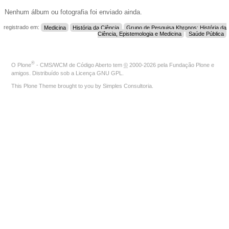
Nenhum álbum ou fotografia foi enviado ainda.
registrado em:
Medicina
História da Ciência
Grupo de Pesquisa Khronos: História da
Ciência, Epistemologia e Medicina
Saúde Pública
®
O
Plone
- CMS/WCM de Código Aberto
tem
©
2000-2026 pela
Fundação Plone
e
amigos. Distribuído sob a
Licença GNU GPL
.
This Plone Theme brought to you by
Simples Consultoria
.