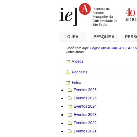
Ir
Ferramentas
Seções
para
Pessoais
o
conteúdo.
|
Ir
para
a
O IEA
PESQUISA
PESS
navegação
Você está aqui:
Página Inicial
/
MIDIATECA
/
Fo
expositores
Navegação
Vídeos
Podcasts
Fotos
Eventos 2026
Eventos 2025
Eventos 2024
Eventos 2023
Eventos 2022
Eventos 2021