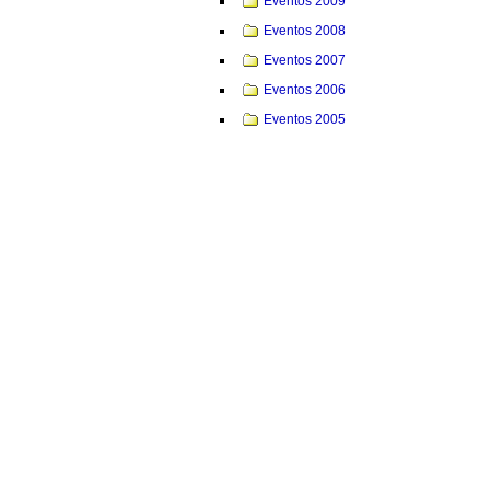
Eventos 2009
Eventos 2008
Eventos 2007
Eventos 2006
Eventos 2005
Eventos 2004
Eventos 2003
Institucional
Eventos Internos
Exposições
Projetos/Programas
Pessoas
Revista Estudos Avançados
Viagens
Institutos Ubias