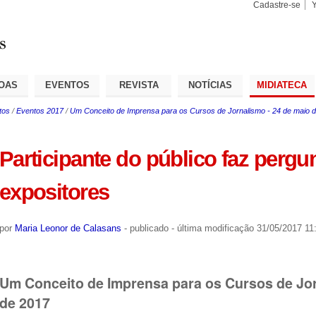
Cadastre-se
Busca
Busca
Avançad
OAS
EVENTOS
REVISTA
NOTÍCIAS
MIDIATECA
tos
/
Eventos 2017
/
Um Conceito de Imprensa para os Cursos de Jornalismo - 24 de maio 
Participante do público faz pergu
expositores
por
Maria Leonor de Calasans
-
publicado
-
última modificação
31/05/2017 11
Um Conceito de Imprensa para os Cursos de Jor
de 2017