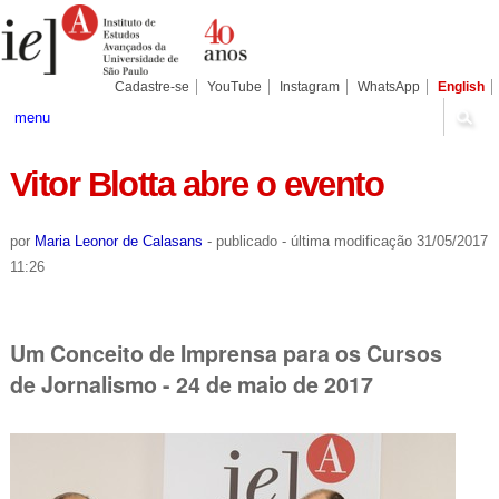
Ir
Ferramentas
Seções
para
Pessoais
o
conteúdo.
|
Cadastre-se
YouTube
Instagram
WhatsApp
English
Ir
para
menu
a
navegação
Vitor Blotta abre o evento
por
Maria Leonor de Calasans
-
publicado
-
última modificação
31/05/2017
11:26
Um Conceito de Imprensa para os Cursos
de Jornalismo - 24 de maio de 2017