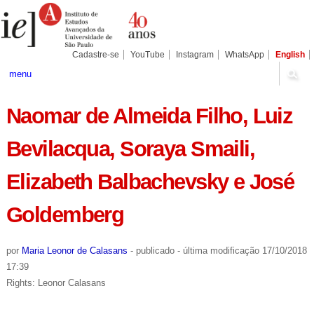
Ir
Ferramentas
Seções
para
Pessoais
o
conteúdo.
|
Cadastre-se
YouTube
Instagram
WhatsApp
English
Ir
para
menu
a
navegação
Naomar de Almeida Filho, Luiz
Bevilacqua, Soraya Smaili,
Elizabeth Balbachevsky e José
Goldemberg
por
Maria Leonor de Calasans
-
publicado
-
última modificação
17/10/2018
17:39
Rights: Leonor Calasans