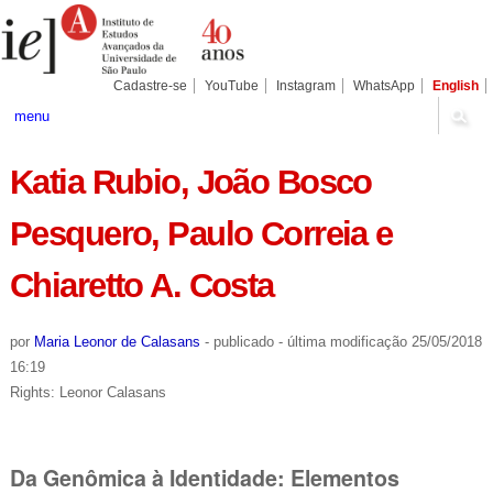
Ir
Ferramentas
Seções
para
Pessoais
o
conteúdo.
|
Cadastre-se
YouTube
Instagram
WhatsApp
English
Ir
para
menu
a
navegação
Katia Rubio, João Bosco
Pesquero, Paulo Correia e
Chiaretto A. Costa
por
Maria Leonor de Calasans
-
publicado
-
última modificação
25/05/2018
16:19
Rights: Leonor Calasans
Da Genômica à Identidade: Elementos