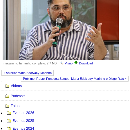
Imagem no tamanho completo:
2.7 MB
|
Visão
Download
« Anterior Maria Edelvacy Marinho
Próximo: Rafael Fonseca Santos, Maria Edelvacy Marinho e Diogo Rais »
Navegação
Vídeos
Podcasts
Fotos
Eventos 2026
Eventos 2025
Eventos 2024