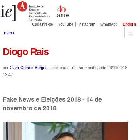
Ir
Ferramentas
Seções
para
Pessoais
o
conteúdo.
|
Cadastre-se
YouTube
Instagram
WhatsApp
English
Ir
para
menu
a
navegação
Diogo Rais
por
Clara Gomes Borges
-
publicado
-
última modificação
23/11/2018
13:47
Fake News e Eleições 2018 - 14 de
novembro de 2018