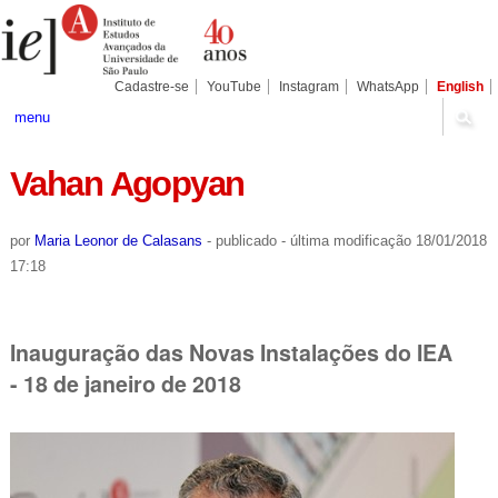
Ir
Ferramentas
Seções
para
Pessoais
o
conteúdo.
|
Cadastre-se
YouTube
Instagram
WhatsApp
English
Ir
para
menu
a
navegação
Vahan Agopyan
por
Maria Leonor de Calasans
-
publicado
-
última modificação
18/01/2018
17:18
Inauguração das Novas Instalações do IEA
- 18 de janeiro de 2018