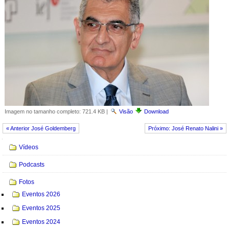
Imagem no tamanho completo:
721.4 KB
|
Visão
Download
« Anterior José Goldemberg
Próximo: José Renato Nalini »
Navegação
Vídeos
Podcasts
Fotos
Eventos 2026
Eventos 2025
Eventos 2024