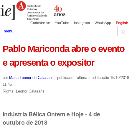
Ir
Ferramentas
Seções
para
Pessoais
o
conteúdo.
|
Cadastre-se
YouTube
Instagram
WhatsApp
English
Ir
para
menu
a
navegação
Pablo Mariconda abre o evento
e apresenta o expositor
por
Maria Leonor de Calasans
-
publicado
-
última modificação
15/10/2018
11:45
Rights: Leonor Calasans
Indústria Bélica Ontem e Hoje - 4 de
outubro de 2018