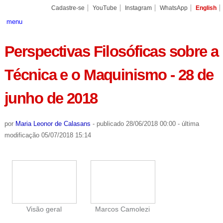
Ir
Ferramentas
Seções
Cadastre-se
YouTube
Instagram
WhatsApp
English
para
Pessoais
o
menu
conteúdo.
|
Ir
Perspectivas Filosóficas sobre a
para
a
navegação
Técnica e o Maquinismo - 28 de
junho de 2018
por
Maria Leonor de Calasans
-
publicado
28/06/2018 00:00
-
última
modificação
05/07/2018 15:14
Visão geral
Marcos Camolezi