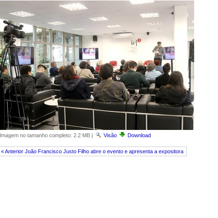
Imagem no tamanho completo:
2.2 MB
|
Visão
Download
« Anterior João Francisco Justo Filho abre o evento e apresenta a expositora