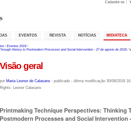
Cadastre-se
Busca
Busca
Avançad
OAS
EVENTOS
REVISTA
NOTÍCIAS
MIDIATECA
tos
/
Eventos 2018
/
Through History to Postmodern Processes and Social Intervention - 27 de agosto de 2018
/
V
Visão geral
por
Maria Leonor de Calasans
-
publicado
-
última modificação
30/08/2018 16
Rights: Leonor Calasans
Printmaking Technique Perspectives: Thinking 
Postmodern Processes and Social Intervention -