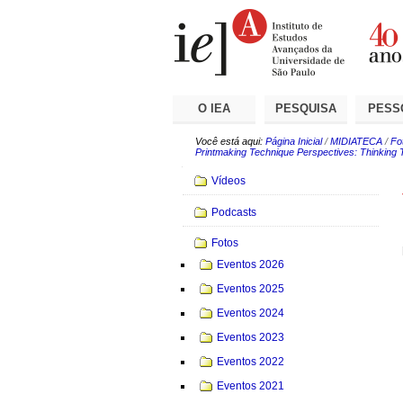
Ir
Ferramentas
Seções
para
Pessoais
o
conteúdo.
|
Ir
para
a
O IEA
PESQUISA
PESS
navegação
Você está aqui:
Página Inicial
/
MIDIATECA
/
Fo
Printmaking Technique Perspectives: Thinking 
Navegação
Vídeos
Podcasts
Fotos
Eventos 2026
Eventos 2025
Eventos 2024
Eventos 2023
Eventos 2022
Eventos 2021