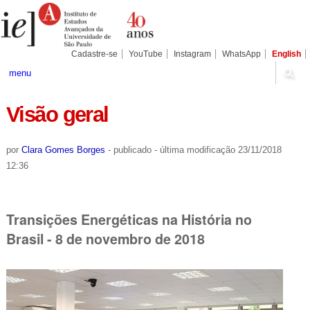
Ir
Ferramentas
Seções
para
Pessoais
o
conteúdo.
|
Cadastre-se
YouTube
Instagram
WhatsApp
English
Ir
para
menu
a
navegação
Visão geral
por
Clara Gomes Borges
-
publicado
-
última modificação
23/11/2018
12:36
Transições Energéticas na História no
Brasil - 8 de novembro de 2018