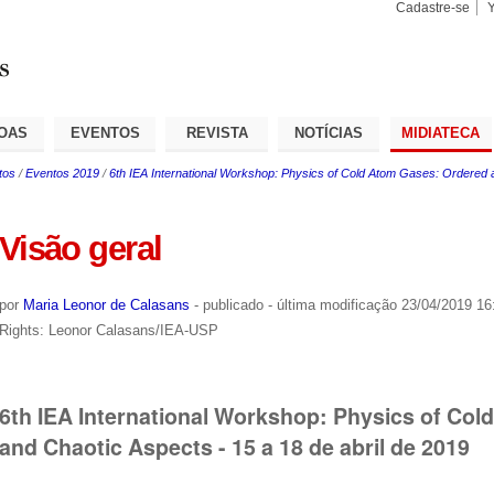
Cadastre-se
Busca
Busca
Avançad
OAS
EVENTOS
REVISTA
NOTÍCIAS
MIDIATECA
tos
/
Eventos 2019
/
6th IEA International Workshop: Physics of Cold Atom Gases: Ordered a
Visão geral
por
Maria Leonor de Calasans
-
publicado
-
última modificação
23/04/2019 16
Rights: Leonor Calasans/IEA-USP
6th IEA International Workshop: Physics of Co
and Chaotic Aspects - 15 a 18 de abril de 2019