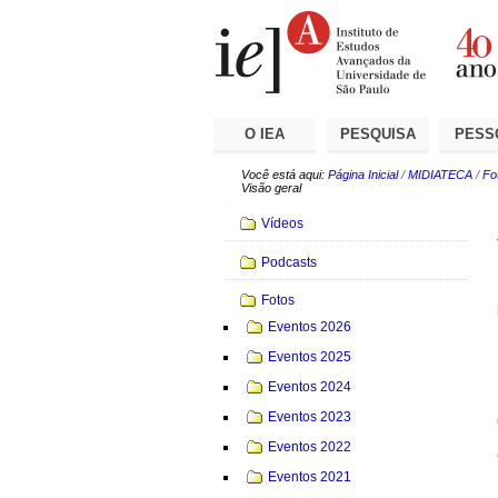
Ir
Ferramentas
Seções
para
Pessoais
o
conteúdo.
|
Ir
para
a
O IEA
PESQUISA
PESS
navegação
Você está aqui:
Página Inicial
/
MIDIATECA
/
Fo
Visão geral
Navegação
Vídeos
Podcasts
Fotos
Eventos 2026
Eventos 2025
Eventos 2024
Eventos 2023
Eventos 2022
Eventos 2021