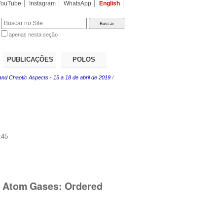
YouTube
Instagram
WhatsApp
English
apenas nesta seção
a…
PUBLICAÇÕES
POLOS
nd Chaotic Aspects - 15 a 18 de abril de 2019
/
:45
ld Atom Gases: Ordered