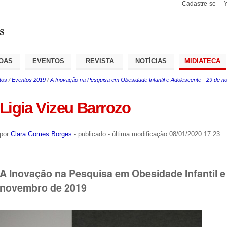
Cadastre-se
Busca
Busca
Avançad
OAS
EVENTOS
REVISTA
NOTÍCIAS
MIDIATECA
tos
/
Eventos 2019
/
A Inovação na Pesquisa em Obesidade Infantil e Adolescente - 29 de 
Ligia Vizeu Barrozo
por
Clara Gomes Borges
-
publicado
-
última modificação
08/01/2020 17:23
A Inovação na Pesquisa em Obesidade Infantil e
novembro de 2019