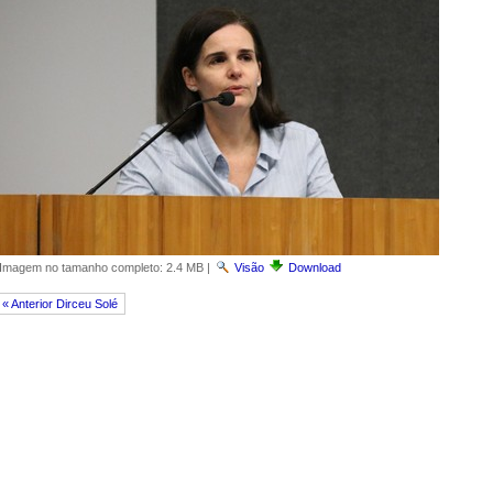
Imagem no tamanho completo:
2.4 MB
|
Visão
Download
« Anterior Dirceu Solé