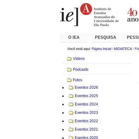
Ir
Ferramentas
Seções
para
Pessoais
o
conteúdo.
|
Ir
para
a
O IEA
PESQUISA
PESS
navegação
Você está aqui:
Página Inicial
/
MIDIATECA
/
Fo
Navegação
Vídeos
Podcasts
Fotos
Eventos 2026
Eventos 2025
Eventos 2024
Eventos 2023
Eventos 2022
Eventos 2021
Eventos 2020