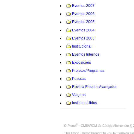
Eventos 2007
Eventos 2006
Eventos 2005
Eventos 2004
Eventos 2003
Institucional
Eventos Internos
Exposições
Projetos/Programas
Pessoas
Revista Estudos Avançados
Viagens
Institutos Ubias
®
O
Plone
- CMS/WCM de Código Aberto
tem
©
2
This Plone Theme brought to you by
Simples Co