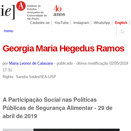
Ir
Ferramentas
Seções
para
Pessoais
o
conteúdo.
|
Cadastre-se
YouTube
Instagram
WhatsApp
English
Ir
para
menu
a
navegação
Georgia Maria Hegedus Ramos
por
Maria Leonor de Calasans
-
publicado
-
última modificação
02/05/2019
17:31
Rights: Sandra Sedini/IEA-USP
A Participação Social nas Políticas
Públicas de Segurança Alimentar - 29 de
abril de 2019