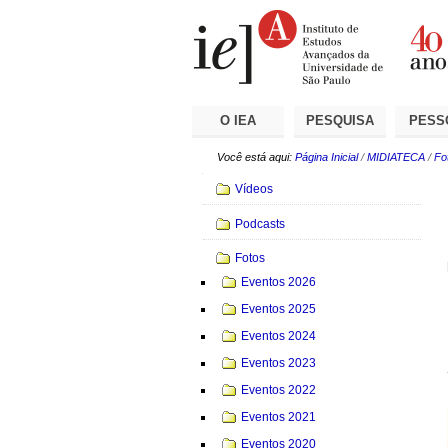
Ir
Ferramentas
Seções
para
Pessoais
o
conteúdo.
|
Ir
para
a
O IEA
PESQUISA
PESS
navegação
Você está aqui:
Página Inicial
/
MIDIATECA
/
Fo
Navegação
Vídeos
Podcasts
Fotos
Eventos 2026
Eventos 2025
Eventos 2024
Eventos 2023
Eventos 2022
Eventos 2021
Eventos 2020