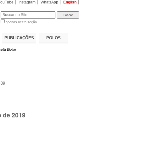
YouTube
Instagram
WhatsApp
English
apenas nesta seção
a…
PUBLICAÇÕES
POLOS
olla Bloise
:09
o de 2019