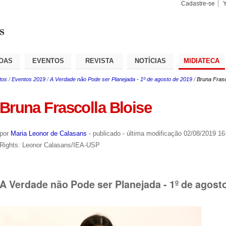
Cadastre-se
Busca
Busca
Avançad
OAS
EVENTOS
REVISTA
NOTÍCIAS
MIDIATECA
tos
/
Eventos 2019
/
A Verdade não Pode ser Planejada - 1º de agosto de 2019
/
Bruna Frasc
Bruna Frascolla Bloise
por
Maria Leonor de Calasans
-
publicado
-
última modificação
02/08/2019 16
Rights: Leonor Calasans/IEA-USP
A Verdade não Pode ser Planejada - 1º de agost