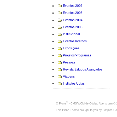
Eventos 2006
Eventos 2005
Eventos 2004
Eventos 2003
Institucional
Eventos Internos
Exposições
Projetos/Programas
Pessoas
Revista Estudos Avançados
Viagens
Institutos Ubias
®
O
Plone
- CMS/WCM de Código Aberto
tem
©
2
This Plone Theme brought to you by
Simples Co