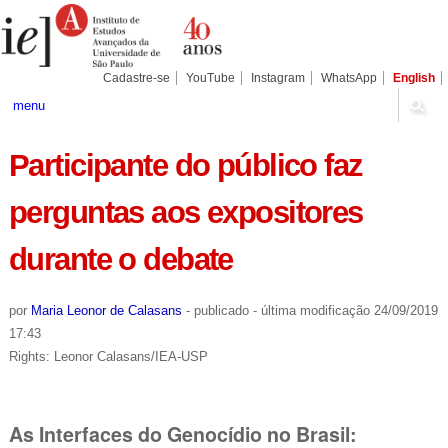
Ir
Ferramentas
Seções
para
Pessoais
o
conteúdo.
|
Cadastre-se
YouTube
Instagram
WhatsApp
English
Ir
para
menu
a
navegação
Participante do público faz
perguntas aos expositores
durante o debate
por
Maria Leonor de Calasans
-
publicado
-
última modificação
24/09/2019
17:43
Rights: Leonor Calasans/IEA-USP
As Interfaces do Genocídio no Brasil: