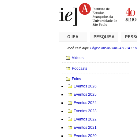
Ir
Ferramentas
Seções
para
Pessoais
o
conteúdo.
|
Ir
para
a
O IEA
PESQUISA
PESS
navegação
Você está aqui:
Página Inicial
/
MIDIATECA
/
Fo
Navegação
Vídeos
Podcasts
Fotos
Eventos 2026
Eventos 2025
Eventos 2024
Eventos 2023
Eventos 2022
Eventos 2021
Eventos 2020