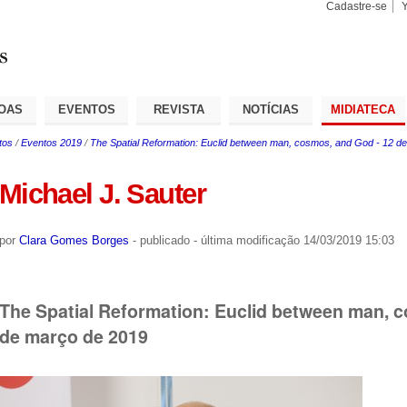
Cadastre-se
Busca
Busca
Avançad
OAS
EVENTOS
REVISTA
NOTÍCIAS
MIDIATECA
tos
/
Eventos 2019
/
The Spatial Reformation: Euclid between man, cosmos, and God - 12 d
Michael J. Sauter
por
Clara Gomes Borges
-
publicado
-
última modificação
14/03/2019 15:03
The Spatial Reformation: Euclid between man, 
de março de 2019