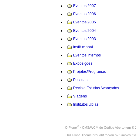
Eventos 2007
Eventos 2006
Eventos 2005
Eventos 2004
Eventos 2003
Institucional
Eventos Internos
Exposições
Projetos/Programas
Pessoas
Revista Estudos Avançados
Viagens
Institutos Ubias
®
O
Plone
- CMS/WCM de Código Aberto
tem
©
2
This Plone Theme brought to you by
Simples Co