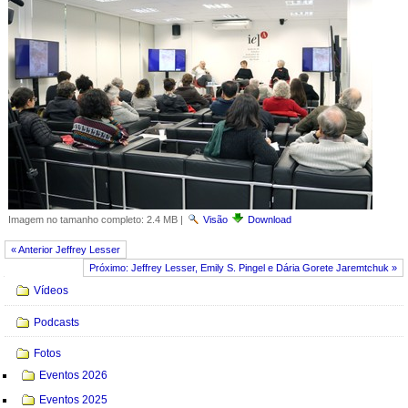
Imagem no tamanho completo:
2.4 MB
|
Visão
Download
« Anterior Jeffrey Lesser
Próximo: Jeffrey Lesser, Emily S. Pingel e Dária Gorete Jaremtchuk »
Navegação
Vídeos
Podcasts
Fotos
Eventos 2026
Eventos 2025