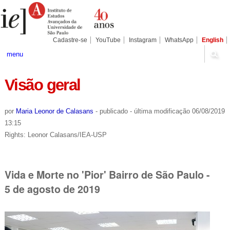
Ir
Ferramentas
Seções
para
Pessoais
o
conteúdo.
|
Cadastre-se
YouTube
Instagram
WhatsApp
English
Ir
para
menu
a
navegação
Visão geral
por
Maria Leonor de Calasans
-
publicado
-
última modificação
06/08/2019
13:15
Rights: Leonor Calasans/IEA-USP
Vida e Morte no 'Pior' Bairro de São Paulo -
5 de agosto de 2019