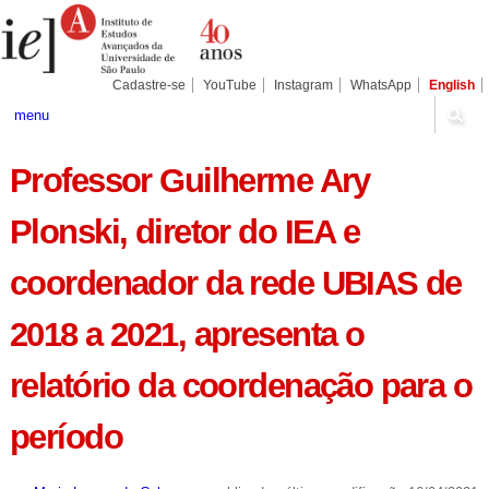
Ir
Ferramentas
Seções
para
Pessoais
o
conteúdo.
|
Cadastre-se
YouTube
Instagram
WhatsApp
English
Ir
para
menu
a
navegação
Professor Guilherme Ary
Plonski, diretor do IEA e
coordenador da rede UBIAS de
2018 a 2021, apresenta o
relatório da coordenação para o
período