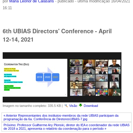
por
Maria Leonor de Calasans
-
publicado
-
última modificação
16/04/2021
16:11
6th UBIAS Directors' Conference - April
12-14, 2021
Imagem no tamanho completo:
335.5 KB
|
Visão
Download
« Anterior Representantes dos institutos-membros da rede UBIAS participam da
programação da 6a. Conferência de DiretoresUBIAS-7.jpg
Próximo: Professor Guilherme Ary Plonski, diretor do IEA e coordenador da rede UBIAS
de 2018 a 2021, apresenta o relatório da coordenação para o período »