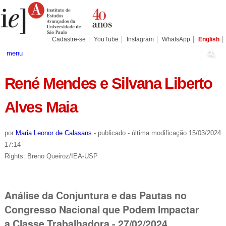
Ir
Ferramentas
Seções
para
Pessoais
o
conteúdo.
|
Cadastre-se
YouTube
Instagram
WhatsApp
English
Ir
para
menu
a
navegação
René Mendes e Silvana Liberto
Alves Maia
por
Maria Leonor de Calasans
-
publicado
-
última modificação
15/03/2024
17:14
Rights: Breno Queiroz/IEA-USP
Análise da Conjuntura e das Pautas no
Congresso Nacional que Podem Impactar
a Classe Trabalhadora - 27/02/2024