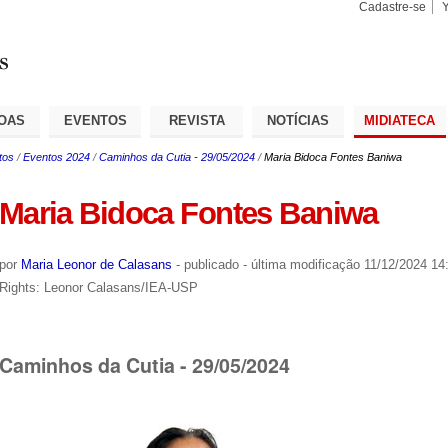
Cadastre-se
Busca
Busca
Avançad
OAS
EVENTOS
REVISTA
NOTÍCIAS
MIDIATECA
tos
/
Eventos 2024
/
Caminhos da Cutia - 29/05/2024
/
Maria Bidoca Fontes Baniwa
Maria Bidoca Fontes Baniwa
por
Maria Leonor de Calasans
-
publicado
-
última modificação
11/12/2024 14
Rights: Leonor Calasans/IEA-USP
Caminhos da Cutia - 29/05/2024