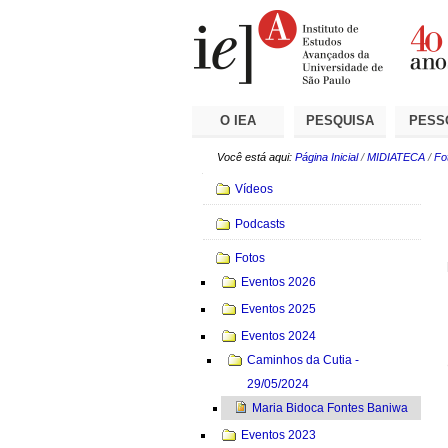
Ir
Ferramentas
Seções
para
Pessoais
o
conteúdo.
|
Ir
para
a
O IEA
PESQUISA
PESS
navegação
Você está aqui:
Página Inicial
/
MIDIATECA
/
Fo
Navegação
Vídeos
Podcasts
Fotos
Eventos 2026
Eventos 2025
Eventos 2024
Caminhos da Cutia -
29/05/2024
Maria Bidoca Fontes Baniwa
Eventos 2023