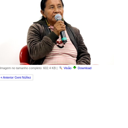
Imagem no tamanho completo:
602.4 KB
|
Visão
Download
« Anterior Geni Núñez