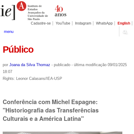
Ir
Ferramentas
Seções
para
Pessoais
o
conteúdo.
|
Cadastre-se
YouTube
Instagram
WhatsApp
English
Ir
para
menu
a
navegação
Público
por
Joana da Silva Thomaz
-
publicado
-
última modificação
09/01/2025
18:07
Rights: Leonor Calasans/IEA-USP
Conferência com Michel Espagne:
"Historiografia das Transferências
Culturais e a América Latina"