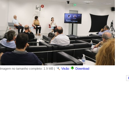
Imagem no tamanho completo:
1.9 MB
|
Visão
Download