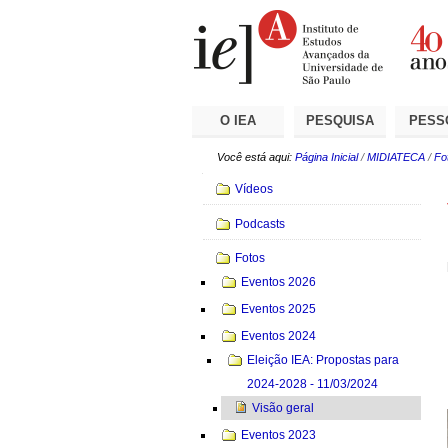
Ir
Ferramentas
Seções
para
Pessoais
o
conteúdo.
|
Ir
para
a
O IEA
PESQUISA
PESS
navegação
Você está aqui:
Página Inicial
/
MIDIATECA
/
Fo
Navegação
Vídeos
Podcasts
Fotos
Eventos 2026
Eventos 2025
Eventos 2024
Eleição IEA: Propostas para
2024-2028 - 11/03/2024
Visão geral
Eventos 2023