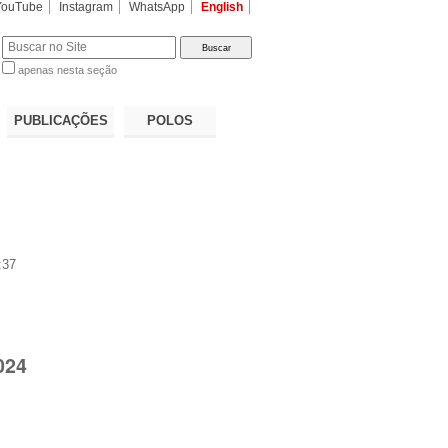
YouTube
Instagram
WhatsApp
English
apenas nesta seção
a…
PUBLICAÇÕES
POLOS
:37
024