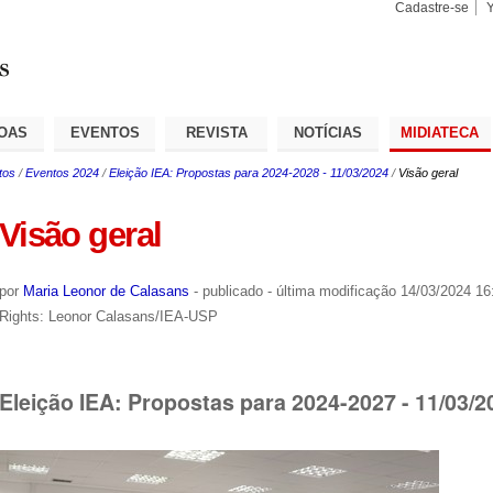
Cadastre-se
Busca
Busca
Avançad
OAS
EVENTOS
REVISTA
NOTÍCIAS
MIDIATECA
tos
/
Eventos 2024
/
Eleição IEA: Propostas para 2024-2028 - 11/03/2024
/
Visão geral
Visão geral
por
Maria Leonor de Calasans
-
publicado
-
última modificação
14/03/2024 16
Rights: Leonor Calasans/IEA-USP
Eleição IEA: Propostas para 2024-2027 - 11/03/2