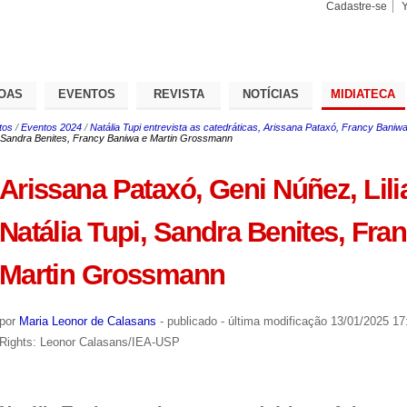
Cadastre-se
Busca
Busca
Avançad
OAS
EVENTOS
REVISTA
NOTÍCIAS
MIDIATECA
tos
/
Eventos 2024
/
Natália Tupi entrevista as catedráticas, Arissana Pataxó, Francy Baniw
i, Sandra Benites, Francy Baniwa e Martin Grossmann
Arissana Pataxó, Geni Núñez, Lili
Natália Tupi, Sandra Benites, Fra
Martin Grossmann
por
Maria Leonor de Calasans
-
publicado
-
última modificação
13/01/2025 17
Rights: Leonor Calasans/IEA-USP