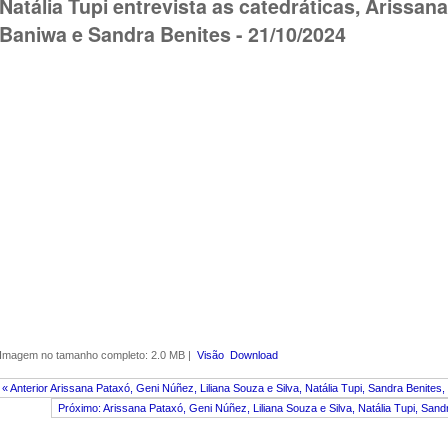
Natália Tupi entrevista as catedráticas, Arissan
Baniwa e Sandra Benites - 21/10/2024
Imagem no tamanho completo:
2.0 MB
|
Visão
Download
« Anterior Arissana Pataxó, Geni Núñez, Liliana Souza e Silva, Natália Tupi, Sandra Benit
Próximo: Arissana Pataxó, Geni Núñez, Liliana Souza e Silva, Natália Tupi, Sa