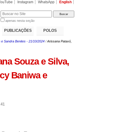
YouTube
Instagram
WhatsApp
English
apenas nesta seção
a…
PUBLICAÇÕES
POLOS
a e Sandra Benites - 21/10/2024
/
Arissana Pataxó,
ana Souza e Silva,
ncy Baniwa e
:41