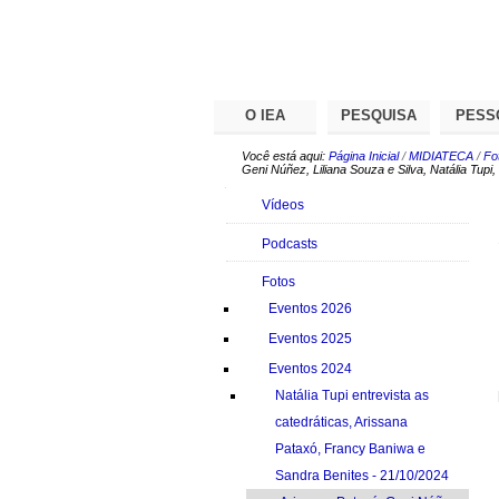
Ir
Ferramentas
Seções
para
Pessoais
o
conteúdo.
|
Ir
para
O IEA
PESQUISA
PESS
a
navegação
Você está aqui:
Página Inicial
/
MIDIATECA
/
Fo
Geni Núñez, Liliana Souza e Silva, Natália Tup
Navegação
Vídeos
Podcasts
Fotos
Eventos 2026
Eventos 2025
Eventos 2024
Natália Tupi entrevista as
catedráticas, Arissana
Pataxó, Francy Baniwa e
Sandra Benites - 21/10/2024