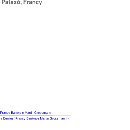
a Pataxó, Francy
es, Francy Baniwa e Martin Grossmann
ndra Benites, Francy Baniwa e Martin Grossmann »