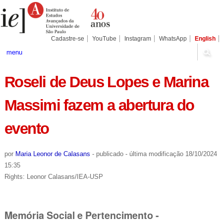
Ir
Ferramentas
Seções
para
Pessoais
o
conteúdo.
|
Cadastre-se
YouTube
Instagram
WhatsApp
English
Ir
para
menu
a
navegação
Roseli de Deus Lopes e Marina
Massimi fazem a abertura do
evento
por
Maria Leonor de Calasans
-
publicado
-
última modificação
18/10/2024
15:35
Rights: Leonor Calasans/IEA-USP
Memória Social e Pertencimento -