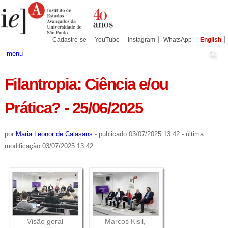
Ir
Ferramentas
Seções
para
Pessoais
o
conteúdo.
|
Cadastre-se
YouTube
Instagram
WhatsApp
English
Ir
para
menu
a
navegação
Filantropia: Ciência e/ou
Prática? - 25/06/2025
por
Maria Leonor de Calasans
-
publicado
03/07/2025 13:42
-
última
modificação
03/07/2025 13:42
Visão geral
Marcos Kisil,