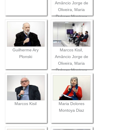
Amâncio Jorge de
Oliveira, Maria
Dolores Montoya
Diaz, Guilherme Ary
Plonski e Marcos
Silveira
Guilherme Ary
Marcos Kisil,
Plonski
Amâncio Jorge de
Oliveira, Maria
Dolores Montoya
Diaz, Guilherme Ary
Plonski e Marcos
Silveira
Marcos Kisil
Maria Dolores
Montoya Diaz