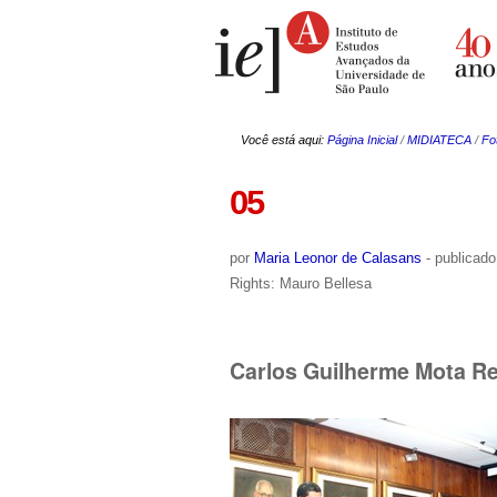
Ir
Ferramentas
para
Pessoais
o
conteúdo.
|
Ir
para
a
Você está aqui:
Página Inicial
/
MIDIATECA
/
Fo
navegação
05
por
Maria Leonor de Calasans
-
publicado
Rights: Mauro Bellesa
Carlos Guilherme Mota Re