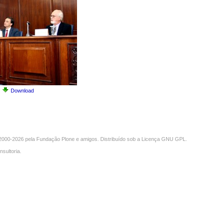
Download
000-2026 pela
Fundação Plone
e amigos. Distribuído sob a
Licença GNU GPL
.
nsultoria
.