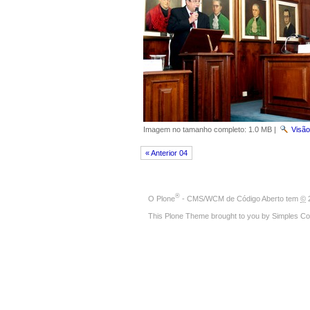
Imagem no tamanho completo:
1.0 MB
|
Visão
« Anterior 04
®
O
Plone
- CMS/WCM de Código Aberto
tem
©
2
This Plone Theme brought to you by
Simples Co