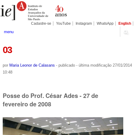
Ir
Ferramentas
Seções
para
Pessoais
o
conteúdo.
|
Cadastre-se
YouTube
Instagram
WhatsApp
English
Ir
para
menu
a
navegação
03
por
Maria Leonor de Calasans
-
publicado
-
última modificação
27/01/2014
10:48
Posse do Prof. César Ades - 27 de
fevereiro de 2008