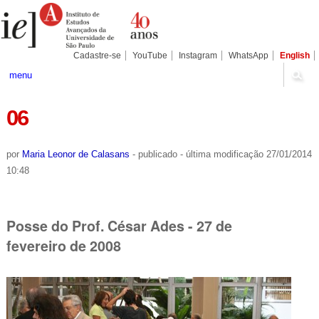
Ir
Ferramentas
Seções
para
Pessoais
o
conteúdo.
|
Cadastre-se
YouTube
Instagram
WhatsApp
English
Ir
para
menu
a
navegação
06
por
Maria Leonor de Calasans
-
publicado
-
última modificação
27/01/2014
10:48
Posse do Prof. César Ades - 27 de
fevereiro de 2008