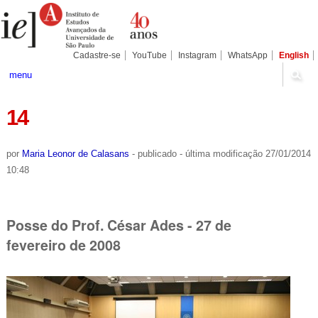
Ir
Ferramentas
Seções
para
Pessoais
o
conteúdo.
|
Cadastre-se
YouTube
Instagram
WhatsApp
English
Ir
para
menu
a
navegação
14
por
Maria Leonor de Calasans
-
publicado
-
última modificação
27/01/2014
10:48
Posse do Prof. César Ades - 27 de
fevereiro de 2008