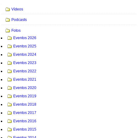
Brasil
Navegação
Vídeos
e
as
Podcasts
Novas
Fotos
Dimensões
Eventos 2026
da
Segurança
Eventos 2025
Internacional
Eventos 2024
–
Eventos 2023
Celso
Eventos 2022
Amorim
Eventos 2021
–
11
Eventos 2020
de
Eventos 2019
setembro
Eventos 2018
de
Eventos 2017
1998
Eventos 2016
-
Eventos 2015
Eventos 2014