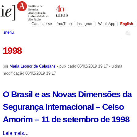
Ir
Ferramentas
Seções
para
Pessoais
o
conteúdo.
|
Cadastre-se
YouTube
Instagram
WhatsApp
English
Ir
para
menu
a
navegação
1998
por
Maria Leonor de Calasans
-
publicado
08/02/2019 19:17
-
última
modificação
08/02/2019 19:17
O Brasil e as Novas Dimensões da
Segurança Internacional – Celso
Amorim – 11 de setembro de 1998
O
Leia mais…