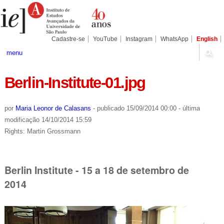
Ir
Ferramentas
Seções
para
Pessoais
o
conteúdo.
|
Cadastre-se
YouTube
Instagram
WhatsApp
English
Ir
para
menu
a
navegação
Berlin-Institute-01.jpg
por
Maria Leonor de Calasans
-
publicado
15/09/2014 00:00
-
última
modificação
14/10/2014 15:59
Rights: Martin Grossmann
Berlin Institute - 15 a 18 de setembro de
2014