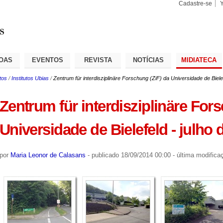
Cadastre-se
Busca
Busca
Avançad
OAS
EVENTOS
REVISTA
NOTÍCIAS
MIDIATECA
tos
/
Institutos Ubias
/
Zentrum für interdisziplinäre Forschung (ZiF) da Universidade de Bielef
Zentrum für interdisziplinäre For
Universidade de Bielefeld - julho 
por
Maria Leonor de Calasans
-
publicado
18/09/2014 00:00
-
última modifica