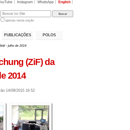
YouTube
Instagram
WhatsApp
English
apenas nesta seção
a…
PUBLICAÇÕES
POLOS
eld - julho de 2014
schung (ZiF) da
de 2014
ção
14/08/2015 16:52