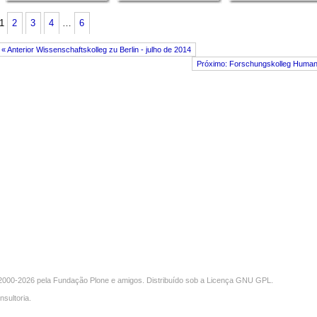
1
2
3
4
…
6
« Anterior Wissenschaftskolleg zu Berlin - julho de 2014
Próximo: Forschungskolleg Humanw
000-2026 pela
Fundação Plone
e amigos. Distribuído sob a
Licença GNU GPL
.
nsultoria
.