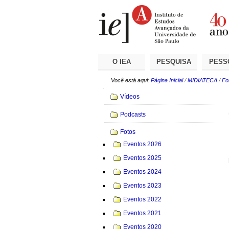
Ir
Ferramentas
Seções
para
Pessoais
o
conteúdo.
|
Ir
para
a
O IEA
PESQUISA
PESS
navegação
Você está aqui:
Página Inicial
/
MIDIATECA
/
Fo
Navegação
Vídeos
Podcasts
Fotos
Eventos 2026
Eventos 2025
Eventos 2024
Eventos 2023
Eventos 2022
Eventos 2021
Eventos 2020