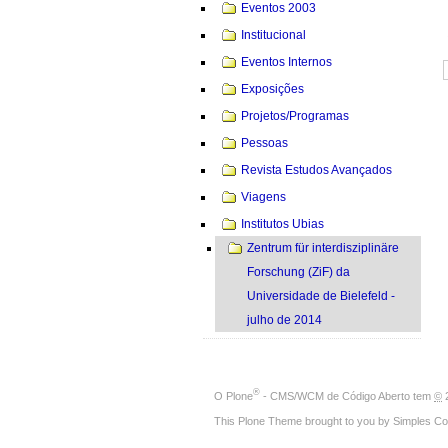
Eventos 2003
Institucional
Eventos Internos
Exposições
Projetos/Programas
Pessoas
Revista Estudos Avançados
Viagens
Institutos Ubias
Zentrum für interdisziplinäre
Forschung (ZiF) da
Universidade de Bielefeld -
julho de 2014
®
O
Plone
- CMS/WCM de Código Aberto
tem
©
2
This Plone Theme brought to you by
Simples Co