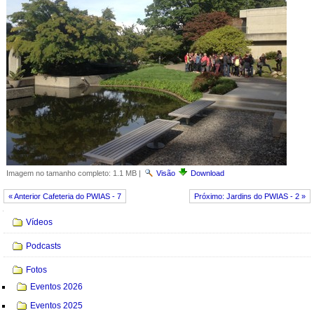
Imagem no tamanho completo:
1.1 MB
|
Visão
Download
« Anterior Cafeteria do PWIAS - 7
Próximo: Jardins do PWIAS - 2 »
Navegação
Vídeos
Podcasts
Fotos
Eventos 2026
Eventos 2025