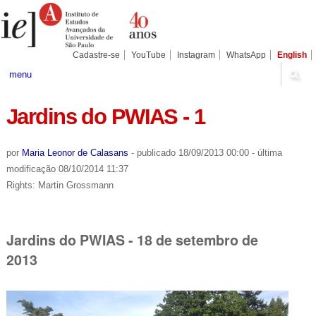
Ir
Ferramentas
Seções
para
Pessoais
o
conteúdo.
|
Cadastre-se
YouTube
Instagram
WhatsApp
English
Ir
para
menu
a
navegação
Jardins do PWIAS - 1
por
Maria Leonor de Calasans
-
publicado
18/09/2013 00:00
-
última
modificação
08/10/2014 11:37
Rights: Martin Grossmann
Jardins do PWIAS - 18 de setembro de
2013