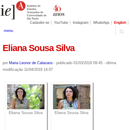
Ir
Ferramentas
Seções
para
Pessoais
o
conteúdo.
|
Cadastre-se
YouTube
Instagram
WhatsApp
English
Ir
para
menu
a
navegação
Eliana Sousa Silva
por
Maria Leonor de Calasans
-
publicado
01/03/2018 09:45
-
última
modificação
11/04/2018 14:07
Eliana Sousa Silva
Eliana Sousa Silva