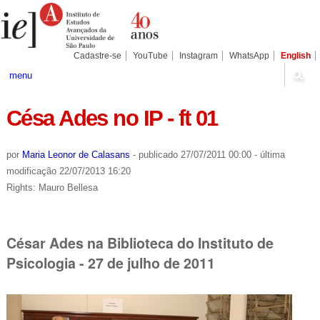
Ir
Ferramentas
Seções
para
Pessoais
o
conteúdo.
|
Cadastre-se
YouTube
Instagram
WhatsApp
English
Ir
para
menu
a
navegação
Césa Ades no IP - ft 01
por
Maria Leonor de Calasans
-
publicado
27/07/2011 00:00
-
última
modificação
22/07/2013 16:20
Rights: Mauro Bellesa
César Ades na Biblioteca do Instituto de
Psicologia - 27 de julho de 2011