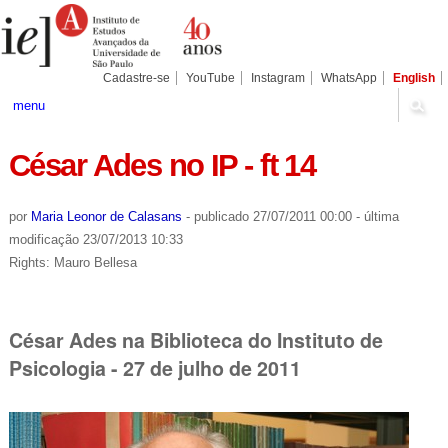
Ir
Ferramentas
Seções
para
Pessoais
o
conteúdo.
|
Cadastre-se
YouTube
Instagram
WhatsApp
English
Ir
para
menu
a
navegação
César Ades no IP - ft 14
por
Maria Leonor de Calasans
-
publicado
27/07/2011 00:00
-
última
modificação
23/07/2013 10:33
Rights: Mauro Bellesa
César Ades na Biblioteca do Instituto de
Psicologia - 27 de julho de 2011