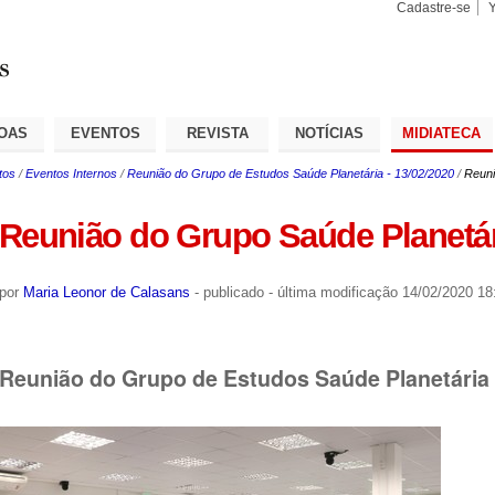
Cadastre-se
Busca
Busca
Avançad
OAS
EVENTOS
REVISTA
NOTÍCIAS
MIDIATECA
tos
/
Eventos Internos
/
Reunião do Grupo de Estudos Saúde Planetária - 13/02/2020
/
Reuni
Reunião do Grupo Saúde Planetár
por
Maria Leonor de Calasans
-
publicado
-
última modificação
14/02/2020 18
Reunião do Grupo de Estudos Saúde Planetária 