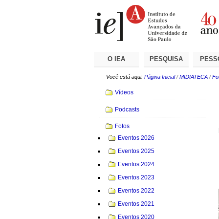
Ir
Ferramentas
Seções
para
Pessoais
o
conteúdo.
|
Ir
para
a
O IEA
PESQUISA
PESS
navegação
Você está aqui:
Página Inicial
/
MIDIATECA
/
Fo
Navegação
Vídeos
Podcasts
Fotos
Eventos 2026
Eventos 2025
Eventos 2024
Eventos 2023
Eventos 2022
Eventos 2021
Eventos 2020