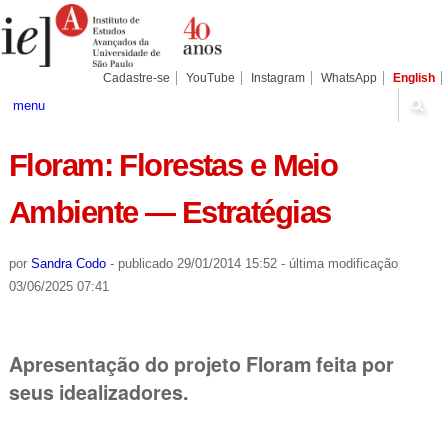
Ir
Ferramentas
Seções
para
Pessoais
o
conteúdo.
|
Cadastre-se
YouTube
Instagram
WhatsApp
English
Ir
para
menu
a
navegação
Floram: Florestas e Meio
Ambiente — Estratégias
por
Sandra Codo
-
publicado
29/01/2014 15:52
-
última modificação
03/06/2025 07:41
Apresentação do projeto Floram feita por
seus idealizadores.