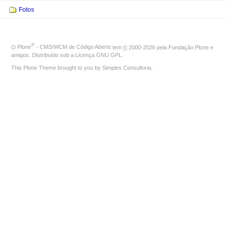
Fotos
®
O
Plone
- CMS/WCM de Código Aberto
tem
©
2000-2026 pela
Fundação Plone
e
amigos. Distribuído sob a
Licença GNU GPL
.
This Plone Theme brought to you by
Simples Consultoria
.