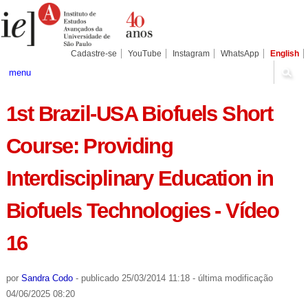
Ir
Ferramentas
Seções
para
Pessoais
o
conteúdo.
|
Cadastre-se
YouTube
Instagram
WhatsApp
English
Ir
para
menu
a
navegação
1st Brazil-USA Biofuels Short
Course: Providing
Interdisciplinary Education in
Biofuels Technologies - Vídeo
16
por
Sandra Codo
-
publicado
25/03/2014 11:18
-
última modificação
04/06/2025 08:20