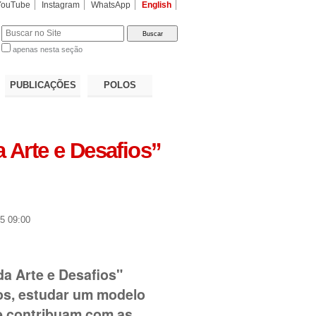
YouTube
Instagram
WhatsApp
English
apenas nesta seção
a…
PUBLICAÇÕES
POLOS
a Arte e Desafios”
5 09:00
da Arte e Desafios"
os, estudar um modelo
ue contribuam com as