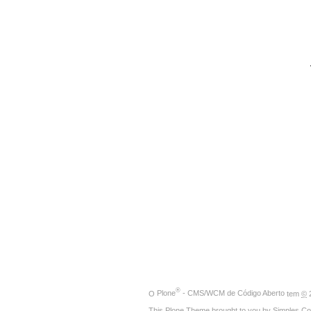
®
O
Plone
- CMS/WCM de Código Aberto
tem
©
2
This Plone Theme brought to you by
Simples Co