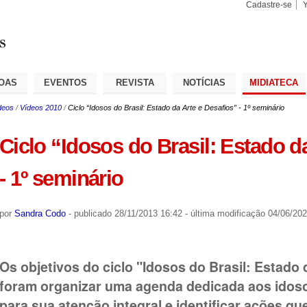
Cadastre-se
Busca
Busca
Avançad
OAS
EVENTOS
REVISTA
NOTÍCIAS
MIDIATECA
deos
/
Vídeos 2010
/
Ciclo “Idosos do Brasil: Estado da Arte e Desafios” - 1º seminário
Ciclo “Idosos do Brasil: Estado d
- 1º seminário
por
Sandra Codo
-
publicado
28/11/2013 16:42
-
última modificação
04/06/202
Os objetivos do ciclo "Idosos do Brasil: Estado 
foram organizar uma agenda dedicada aos idos
para sua atenção integral e identificar ações q