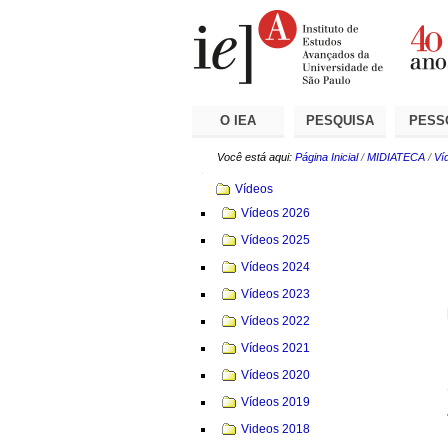
Ir
Ferramentas
Seções
para
Pessoais
o
conteúdo.
|
Ir
para
a
O IEA
PESQUISA
PESS
navegação
Você está aqui:
Página Inicial
/
MIDIATECA
/
Ví
Navegação
Vídeos
Vídeos 2026
Vídeos 2025
Vídeos 2024
Vídeos 2023
Vídeos 2022
Vídeos 2021
Vídeos 2020
Vídeos 2019
Videos 2018